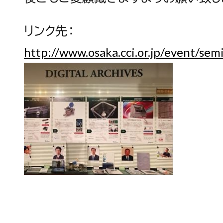
リンク先：
http://www.osaka.cci.or.jp/event/